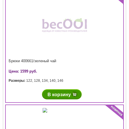
Брюки 400661/зеленый чай
Цена: 1599 руб.
Размеры:
122
,
128
,
134
,
140
,
146
В корзину