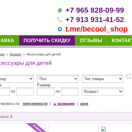
+7 965 828-09-99
+7 913 931-41-52
t.me/becool_shop
ТАВКА
ПОЛУЧИТЬ СКИДКУ
ОТЗЫВЫ
КОНТАК
ная
>
Каталог
>
Аксессуары для детей
сессуары для детей
а
Размер
по
по
тировать по:
популярности
|
▲
названию
|
цене
варов:
4