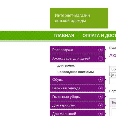
Интернет-магазин
детской одежды
ГЛАВНАЯ
ОПЛАТА И ДОС
Глав
Распродажа
Ак
Аксессуары для детей
для волос
новогодние костюмы
Цен
Обувь
Верхняя одежда
Сор
Головные уборы
То
Для взрослых
Для малышей