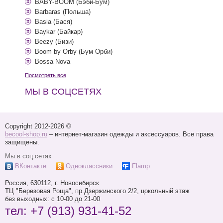
BABY-BOOM (Бэби-Бум)
Barbaras (Польша)
Basia (Бася)
Baykar (Байкар)
Beezy (Бизи)
Boom by Orby (Бум Орби)
Bossa Nova
Посмотреть все
МЫ В СОЦСЕТЯХ
Copyright 2012-2026 ©
becool-shop.ru
– интернет-магазин одежды и аксессуаров. Все права
защищены.
Мы в соц.сетях
ВКонтакте
Одноклассники
Flamp
Россия,
630112
, г.
Новосибирск
ТЦ "Березовая Роща",
пр.Дзержинского 2/2, цокольный этаж
без выходных: с 10-00 до 21-00
тел:
+7 (913) 931-41-52